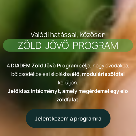
Valódi hatással, közösen
ZÖLD JÖVŐ PROGRAM
A
DIADEM Zöld Jövő Program
célja, hogy óvodákba,
bölcsődékbe és iskolákba
élő, moduláris zöldfal
kerüljön.
Jelöld az intézményt, amely megérdemel egy élő
zöldfalat.
Jelentkezem a programra