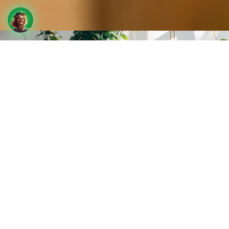
By Boei
A program célja
A
DIADEM Zöld Jövő Program
célja, hogy valódi,