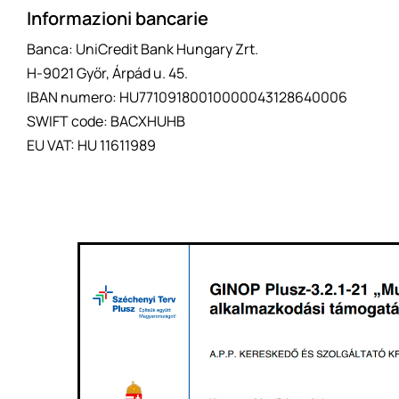
Informazioni bancarie
Banca: UniCredit Bank Hungary Zrt.
H-9021 Győr, Árpád u. 45.
IBAN numero: HU77109180010000043128640006
SWIFT code: BACXHUHB
EU VAT: HU 11611989