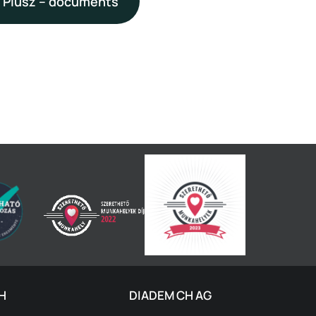
 Plusz – documents
H
DIADEM CH AG