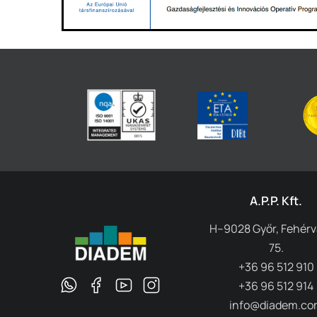
A.P.P. Kft.
H–9028 Győr, Fehérvá
75.
+36 96 512 910
+36 96 512 914
info@diadem.co