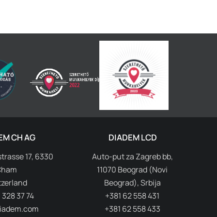
EM CH AG
DIADEM LCD
trasse 17, 6330
Auto-put za Zagreb bb,
Cham
11070 Beograd (Novi
tzerland
Beograd), Srbija
 328 37 74
+381 62 558 431
iadem.com
+381 62 558 433