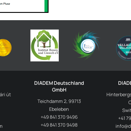
DIADEM Deutschland
DIAD
GmbH
ri út
Hinterbergs
Teichdamm 2, 99713
Ebeleben
Swi
+49 841 370 9496
+41 79
+49 841 370 9498
m
info@d