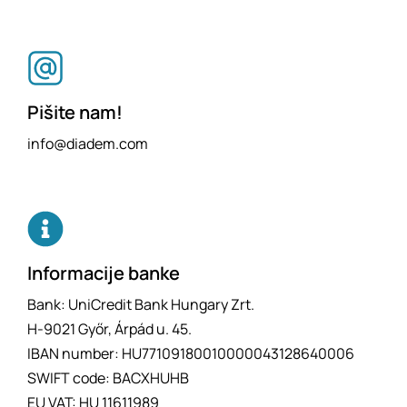
Pišite nam!
info@diadem.com
Informacije banke
Bank: UniCredit Bank Hungary Zrt.
H-9021 Győr, Árpád u. 45.
IBAN number: HU77109180010000043128640006
SWIFT code: BACXHUHB
EU VAT: HU 11611989