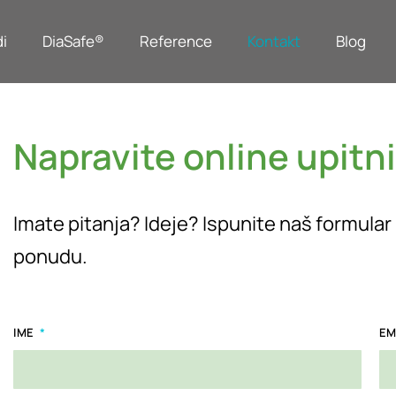
i
DiaSafe®
Reference
Kontakt
Blog
Napravite online upitn
Imate pitanja? Ideje? Ispunite naš formular
ponudu.
IME
EM