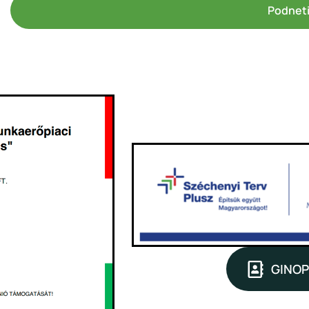
Podnet
GINOP