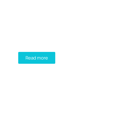
DIADEM
FIND YOUR PERFECT
GREEN ROOF SOLUTION!
Read more
GREEN ROOFTOP