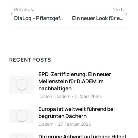
Previous:
Next:
DiaLog – Pflanzgefäßfamilie für den Außen
Ein neuer Look für einen neuen Meilenstein
RECENT POSTS
EPD-Zertifizierung: Ein neuer
Meilenstein für DIADEM im
nachhaltigen…
Diadem
,
Diadem
5. März 2026
Europa ist weltweit führend bei
begrünten Dächern
Diadem
27. Februar 2025
Die grüne Antwort auf urbane Hitze!