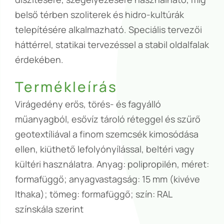
belső térben szoliterek és hidro-kultúrák
telepítésére alkalmazható. Speciális tervezői
háttérrel, statikai tervezéssel a stabil oldalfalak
érdekében.
Termékleírás
Virágedény erős, törés- és fagyálló
műanyagból, esővíz tároló réteggel és szűrő
geotextíliával a finom szemcsék kimosódása
ellen, kiüthető lefolyónyílással, beltéri vagy
kültéri használatra. Anyag: polipropilén, méret:
formafüggő; anyagvastagság: 15 mm (kivéve
Ithaka); tömeg: formafüggő; szín: RAL
színskála szerint