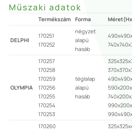
Műszaki adatok
Termékszám
Forma
Méret(H
négyzet
170251
490x490
DELPHI
alapú
170252
740x740x
hasáb
170257
325x325x
170258
370x370x
170259
téglalap
490x490
OLYMPIA
170256
alapú
590x200
170255
hasáb
740x200x
170254
990x200
170253
990x490
170260
325x325x