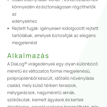
könnyedén és biztonságosan rögzíthetők
az
edényekhez
Rejtett fugák: igényesen kidolgozott rejtett
tartólábak, amelyek biztosítják az elegáns
megjelenést
Alkalmazás
A DiaLog® virágedények egy olyan különböző
méretű és változatos formai megjelenésű,
polipropilénből készült, időtálló növényláda
család, mely külső térben teraszok,
mélygarázsok, nagyméretű aknák,
szökőkutak, kiemelt ágyások és kertek
díszítésére, szegélyezésére használható, míg