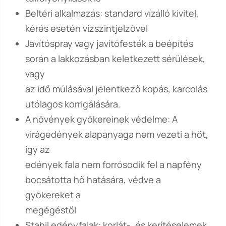
Beltéri alkalmazás: standard vízálló kivitel,
kérés esetén vízszintjelzővel
Javítóspray vagy javítófesték a beépítés
során a lakkozásban keletkezett sérülések,
vagy
az idő múlásával jelentkező kopás, karcolás
utólagos korrigálására.
A növények gyökereinek védelme: A
virágedények alapanyaga nem vezeti a hőt,
így az
edények fala nem forrósodik fel a napfény
bocsátotta hő hatására, védve a
gyökereket a
megégéstől
Stabil edényfalak: korlát-, és kerítéselemek