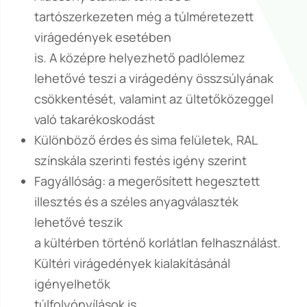
tartószerkezeten még a túlméretezett
virágedények esetében
is. A középre helyezhető padlólemez
lehetővé teszi a virágedény összsúlyának
csökkentését, valamint az ültetőközeggel
való takarékoskodást
Különböző érdes és sima felületek, RAL
színskála szerinti festés igény szerint
Fagyállóság: a megerősített hegesztett
illesztés és a széles anyagválaszték
lehetővé teszik
a kültérben történő korlátlan felhasználást.
Kültéri virágedények kialakításánál
igényelhetők
túlfolyónyílások is