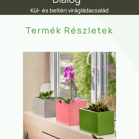
Kül- és beltéri virágládacsalád
Termék Részletek