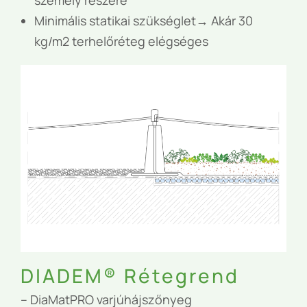
személy részére
Minimális statikai szükséglet→ Akár 30
kg/m2 terhelőréteg elégséges
DIADEM® Rétegrend
– DiaMat
PRO
varjúhájszőnyeg