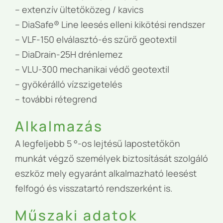
– extenzív ültetőközeg / kavics
– DiaSafe
®
Line leesés elleni kikötési rendszer
– VLF-150 elválasztó-és szűrő geotextil
– DiaDrain-25H drénlemez
– VLU-300 mechanikai védő geotextil
– gyökérálló vízszigetelés
– további rétegrend
Alkalmazás
A legfeljebb 5 °-os lejtésű lapostetőkön
munkát végző személyek biztosítását szolgáló
eszköz mely egyaránt alkalmazható leesést
felfogó és visszatartó rendszerként is.
Műszaki adatok