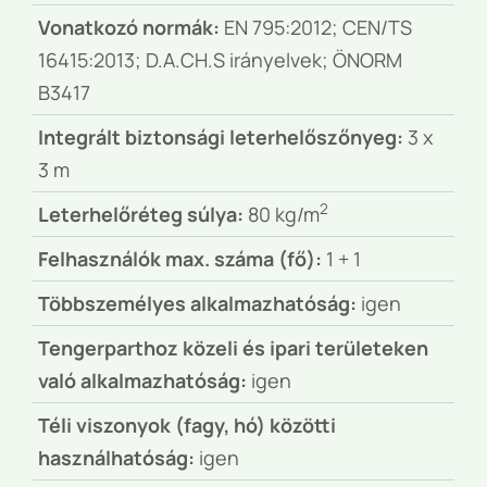
Vonatkozó normák:
EN 795:2012; CEN/TS
16415:2013; D.A.CH.S irányelvek; ÖNORM
B3417
Integrált biztonsági leterhelőszőnyeg:
3 x
3 m
2
Leterhelőréteg súlya:
80 kg/m
Felhasználók max. száma (fő):
1 + 1
Többszemélyes alkalmazhatóság:
igen
Tengerparthoz közeli és ipari területeken
való alkalmazhatóság:
igen
Téli viszonyok (fagy, hó) közötti
használhatóság:
igen