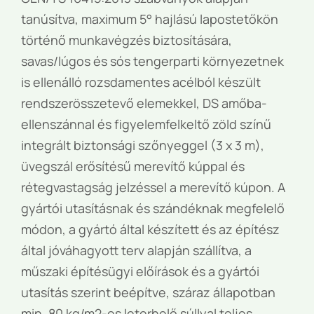
tanúsítva, maximum 5° hajlású lapostetőkön
történő munkavégzés biztosítására,
savas/lúgos és sós tengerparti környezetnek
is ellenálló rozsdamentes acélból készült
rendszerösszetevő elemekkel, DS amőba-
ellenszánnal és figyelemfelkeltő zöld színű
integrált biztonsági szőnyeggel (3 x 3 m),
üvegszál erősítésű merevítő kúppal és
rétegvastagság jelzéssel a merevítő kúpon. A
gyártói utasításnak és szándéknak megfelelő
módon, a gyártó által készített és az építész
által jóváhagyott terv alapján szállítva, a
műszaki építésügyi előírások és a gyártói
utasítás szerint beépítve, száraz állapotban
min. 80 kg/m2-es leterhelő súllyal teljes