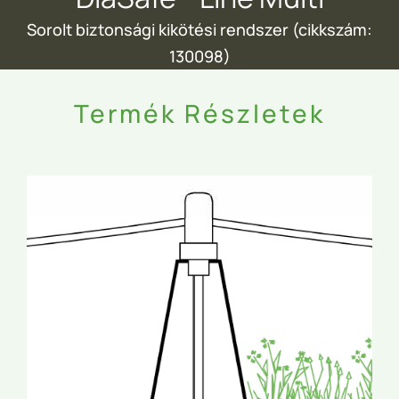
Sorolt biztonsági kikötési rendszer (cikkszám:
130098)
Termék Részletek