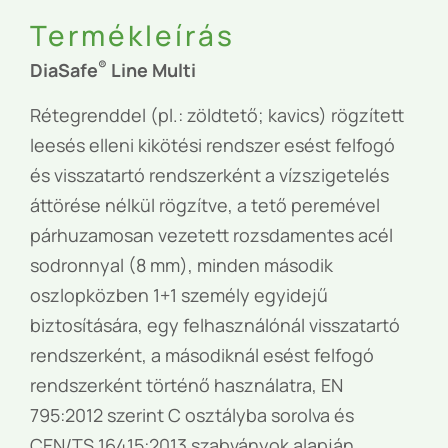
Termékleírás
®
DiaSafe
Line Multi
Rétegrenddel (pl.: zöldtető; kavics) rögzített
leesés elleni kikötési rendszer esést felfogó
és visszatartó rendszerként a vízszigetelés
áttörése nélkül rögzítve, a tető peremével
párhuzamosan vezetett rozsdamentes acél
sodronnyal (8 mm), minden második
oszlopközben 1+1 személy egyidejű
biztosítására, egy felhasználónál visszatartó
rendszerként, a másodiknál esést felfogó
rendszerként történő használatra, EN
795:2012 szerint C osztályba sorolva és
CEN/TS 16415:2013 szabványok alapján