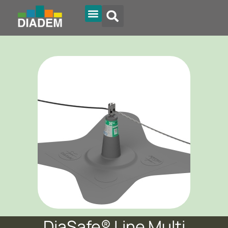
DiaSafe® Line Multi