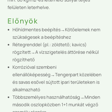
felületen leterhelve.
Előnyök
Hőhídmentes beépítés→Kötőelemek nem
szükségesek a beépítéshez
Rétegrenddel (pl.: zöldtető; kavics)
rögzített→A vízszigetelés áttörése nélkül
rögzíthető
Korrózióval szembeni
ellenállóképesség→Tengerpart közelében
és savas esővel sújtott ipari területeken is
alkalmazható
Többszemélyes használhatóság→Minden
második oszlopközben 1+1 munkát végző