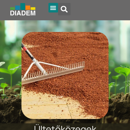
Ültetőközegek