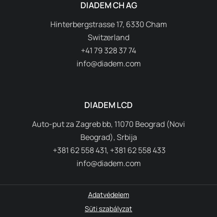
DIADEM CH AG
Hinterbergstrasse 17, 6330 Cham
Switzerland
+41 79 328 37 74
info@diadem.com
DIADEM LCD
Auto-put za Zagreb bb, 11070 Beograd (Novi
Beograd), Srbija
+381 62 558 431, +381 62 558 433
info@diadem.com
Adatvédelem
Süti szabályzat