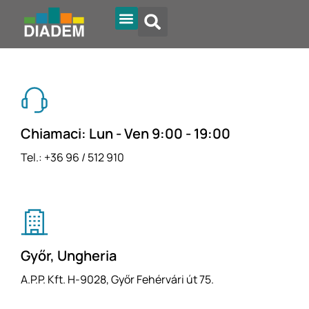
Tipi di tetto
Diadem Online
Chiamaci: Lun - Ven 9:00 - 19:00
Tel.: +36 96 / 512 910
Győr, Ungheria
A.P.P. Kft. H-9028, Győr Fehérvári út 75.