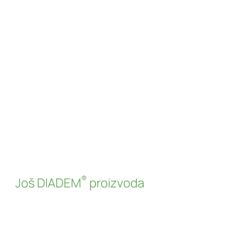
DIASOLAR®
Sistem montaže za fotonaponske sisteme na zelenim
krovovima
Read more
®
Još DIADEM
proizvoda