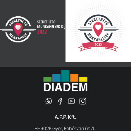
A.P.P. Kft.
H–9028 Győr, Fehérvári út 75.