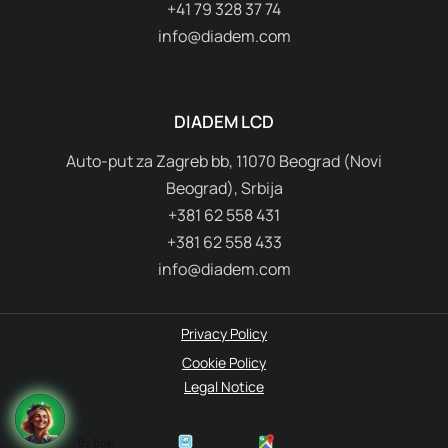
+41 79 328 37 74
info@diadem.com
DIADEM LCD
Auto-put za Zagreb bb, 11070 Beograd (Novi
Beograd), Srbija
+381 62 558 431
+381 62 558 433
info@diadem.com
Privacy Policy
Cookie Policy
Legal Notice
By Boei