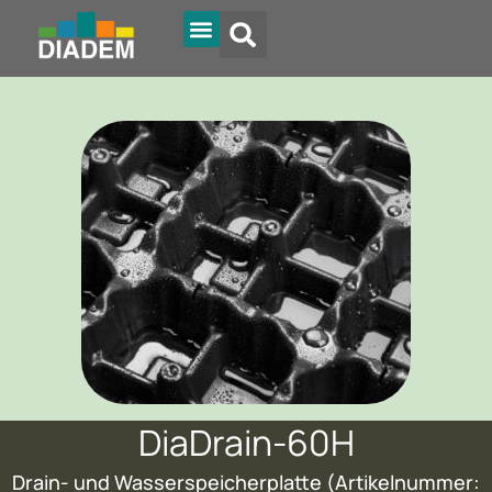
Diadem Online
DiaDrain-60H
Drain- und Wasserspeicherplatte (Artikelnummer: