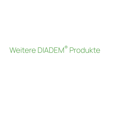
Wurzelschutzfolie (Artikel nummer: 340123)
Read more
®
Weitere DIADEM
Produkte