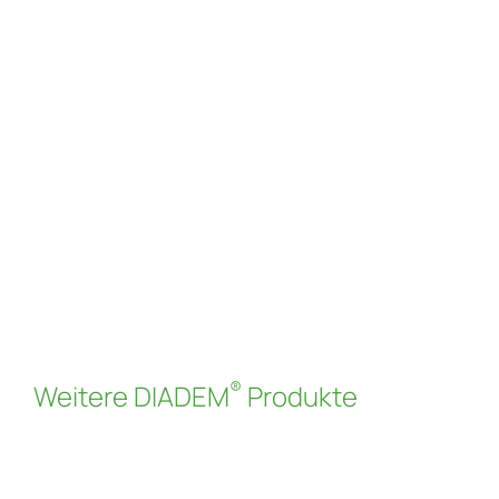
FLW-400/500/1000
Wurzelschutzschicht Produkt-Code: 340107 /
340108 / 340109
Read more
®
Weitere DIADEM
Produkte