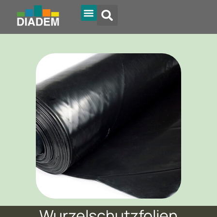
Diadem Online
Wurzelschutzfolien