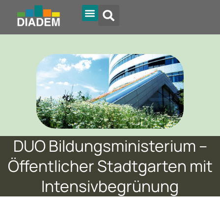
Diadem Online
DUO Bildungsministerium –
Öffentlicher Stadtgarten mit
Intensivbegrünung