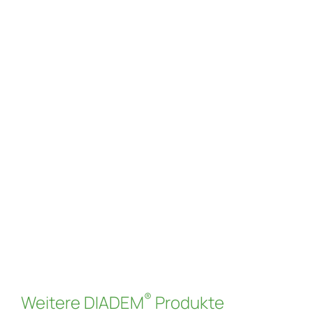
KSE, KSA, KSR
DIADEM® Kontrollschächte
Read more
®
Weitere DIADEM
Produkte