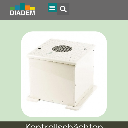
Diadem Online
Kontrollschächten