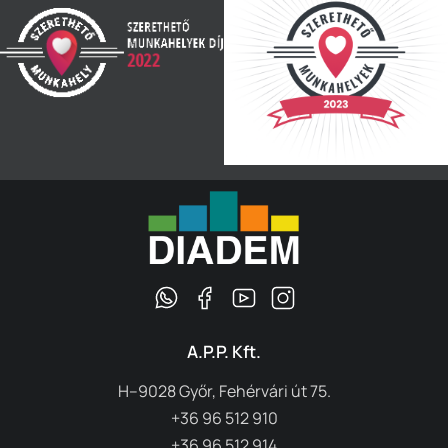
A.P.P. Kft.
H–9028 Győr, Fehérvári út 75.
+36 96 512 910
+36 96 512 914