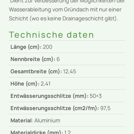
Dient zur Verbesserung der Möglichkeiten der
Wasserableitung vom Gründach mit nur einer
Schicht (wo es keine Drainageschicht gibt).
Technische daten
Länge (cm):
200
Nennbreite (cm):
6
Gesamtbreite (cm):
12,45
Höhe (cm):
2,41
Entwässerungsschlitze (mm):
50×3
Entwässerungsschlitze (cm2/fm):
97,5
Material
: Aluminium
Materialdicke (mm):
1,2