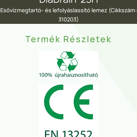
Esővízmegtartó- és lefolyáslassító lemez (Cikkszám:
310203)
Termék Részletek