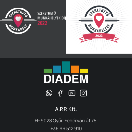
A.P.P. Kft.
H–9028 Győr, Fehérvári út 75.
+36 96 512 910