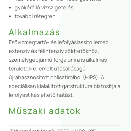
gyökérálló vízszigetelés
további rétegren
Alkalmazás
Esővízmegtartó- és lefolyáslassító lemez
extenzív és félintenzív zöldtetőkhöz,
személygépjármű forgalomra is alkalmas
területekre, emelt ütésállóságú
újrahasznosított polisztirolból (HIPS). A
speciálisan kialakított gátstruktúra biztosítja a
lefolyást késleltető hatást.
Műszaki adatok