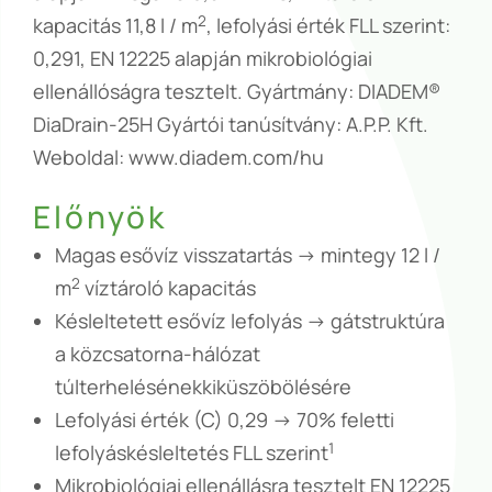
2
kapacitás 11,8 l / m
, lefolyási érték FLL szerint:
0,291, EN 12225 alapján mikrobiológiai
ellenállóságra tesztelt. Gyártmány: DIADEM®
DiaDrain-25H Gyártói tanúsítvány: A.P.P. Kft.
Weboldal: www.diadem.com/hu
Előnyök
Magas esővíz visszatartás -> mintegy 12 l /
2
m
víztároló kapacitás
Késleltetett esővíz lefolyás -> gátstruktúra
a közcsatorna-hálózat
túlterhelésénekkiküszöbölésére
Lefolyási érték (C) 0,29 -> 70% feletti
1
lefolyáskésleltetés FLL szerint
Mikrobiológiai ellenállásra tesztelt EN 12225