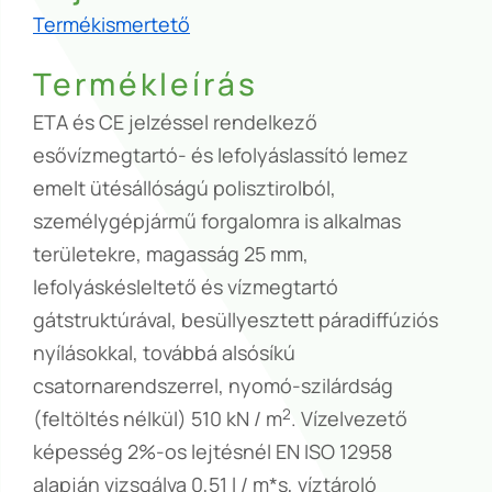
Termékismertető
Termékleírás
ETA és CE jelzéssel rendelkező
esővízmegtartó- és lefolyáslassító lemez
emelt ütésállóságú polisztirolból,
személygépjármű forgalomra is alkalmas
területekre, magasság 25 mm,
lefolyáskésleltető és vízmegtartó
gátstruktúrával, besüllyesztett páradiffúziós
nyílásokkal, továbbá alsósíkú
csatornarendszerrel, nyomó-szilárdság
2
(feltöltés nélkül) 510 kN / m
. Vízelvezető
képesség 2%-os lejtésnél EN ISO 12958
alapján vizsgálva 0,51 l / m*s, víztároló