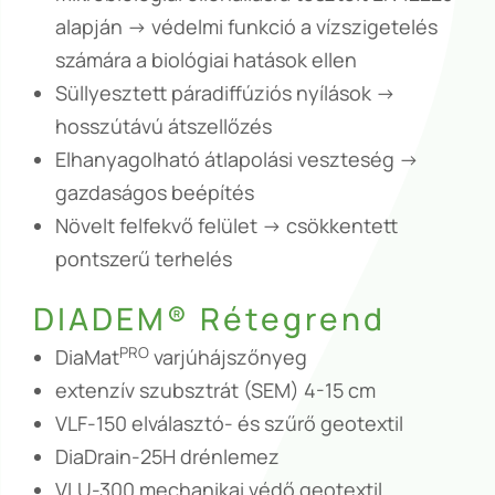
alapján -> védelmi funkció a vízszigetelés
számára a biológiai hatások ellen
Süllyesztett páradiffúziós nyílások ->
hosszútávú átszellőzés
Elhanyagolható átlapolási veszteség ->
gazdaságos beépítés
Növelt felfekvő felület -> csökkentett
pontszerű terhelés
DIADEM® Rétegrend
PRO
DiaMat
varjúhájszőnyeg
extenzív szubsztrát (SEM) 4-15 cm
VLF-150 elválasztó- és szűrő geotextil
DiaDrain-25H drénlemez
VLU-300 mechanikai védő geotextil