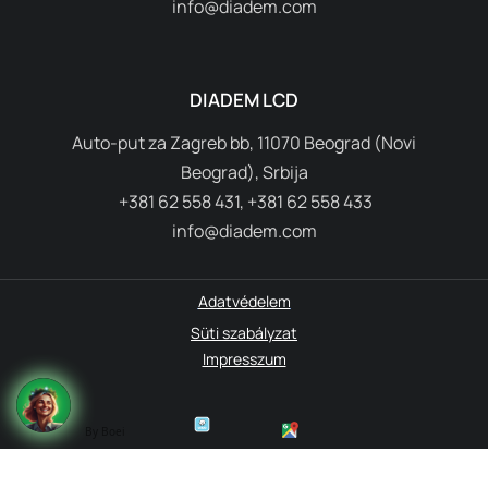
info@diadem.com
DIADEM LCD
Auto-put za Zagreb bb, 11070 Beograd (Novi
Beograd), Srbija
+381 62 558 431, +381 62 558 433
info@diadem.com
Adatvédelem
Süti szabályzat
Impresszum
By Boei
© 1995-2026 Diadem. All rights reserved.