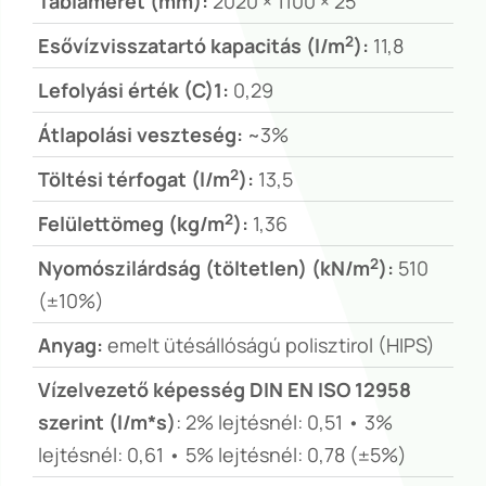
Táblaméret (mm):
2020 × 1100 × 25
2
Esővízvisszatartó kapacitás (l/m
):
11,8
Lefolyási érték (C)1:
0,29
Átlapolási veszteség:
~3%
2
Töltési térfogat (l/m
):
13,5
2
Felülettömeg (kg/m
):
1,36
2
Nyomószilárdság (töltetlen) (kN/m
):
510
(±10%)
Anyag:
emelt ütésállóságú polisztirol (HIPS)
Vízelvezető képesség DIN EN ISO 12958
szerint (l/m*s)
: 2% lejtésnél: 0,51 • 3%
lejtésnél: 0,61 • 5% lejtésnél: 0,78 (±5%)