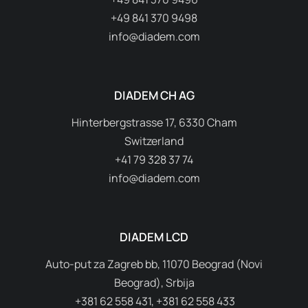
+49 841 370 9498
info@diadem.com
DIADEM CH AG
Hinterbergstrasse 17, 6330 Cham
Switzerland
+41 79 328 37 74
info@diadem.com
DIADEM LCD
Auto-put za Zagreb bb, 11070 Beograd (Novi
Beograd), Srbija
+381 62 558 431, +381 62 558 433