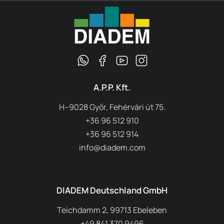
A.P.P. Kft.
H–9028 Győr, Fehérvári út 75.
+36 96 512 910
+36 96 512 914
info@diadem.com
DIADEM Deutschland GmbH
Teichdamm 2, 99713 Ebeleben
+49 841 370 9496