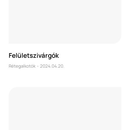
Felületszivárgók
Rétegalkotók
2024.04.20.