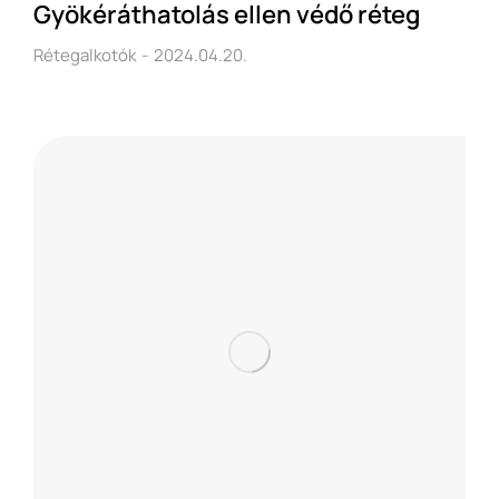
Gyökéráthatolás ellen védő réteg
Rétegalkotók
2024.04.20.