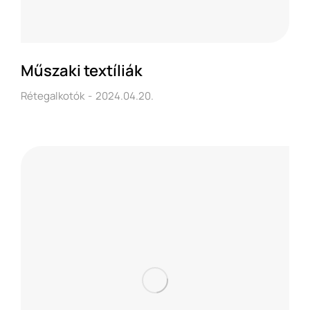
Műszaki textíliák
Rétegalkotók
2024.04.20.