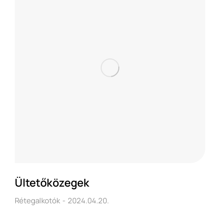
Ültetőközegek
Rétegalkotók
2024.04.20.