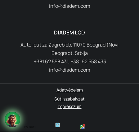
info@diadem.com
DIADEM LCD
Auto-put za Zagreb bb, 11070 Beograd (Novi
Beograd), Srbija
+381 62 558 431, +381 62 558 433
info@diadem.com
Adatvédelem
Süti szabályzat
Impresszum
By Boei