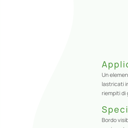
Appli
Un element
lastricati
riempiti di
Speci
Bordo visi