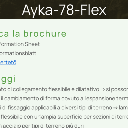
Ayka-78-Flex
ca la brochure
nformation Sheet
ormationsblatt
ertető
aggi
to di collegamento flessibile e dilatativo ⇒ si posso
 il cambiamento di forma dovuto all’espansione term
di fissaggio applicabili a diversi tipi di terreno ⇒ lam
 flessibile con un’ampia superficie per sezioni di ter
 acciaio per tipi di terreno più duri