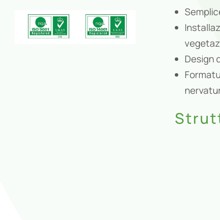
Semplice
Installa
vegetazi
Design d
Formatur
nervatur
Stru