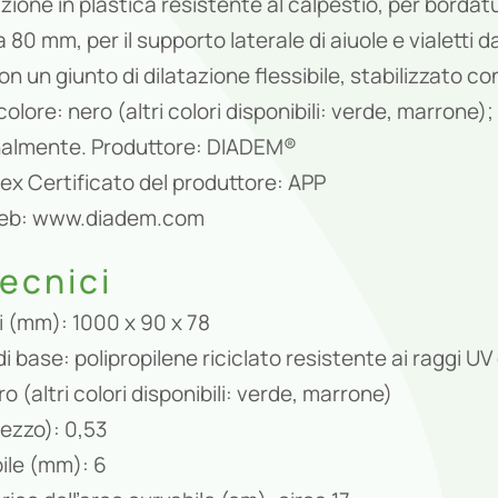
ione in plastica resistente al calpestio, per bordatu
 80 mm, per il supporto laterale di aiuole e vialetti d
on un giunto di dilatazione flessibile, stabilizzato c
olore: nero (altri colori disponibili: verde, marrone)
nalmente. Produttore: DIADEM®
ex Certificato del produttore: APP
 web: www.diadem.com
tecnici
 (mm): 1000 x 90 x 78
i base: polipropilene riciclato resistente ai raggi UV 
o (altri colori disponibili: verde, marrone)
ezzo): 0,53
bile (mm): 6