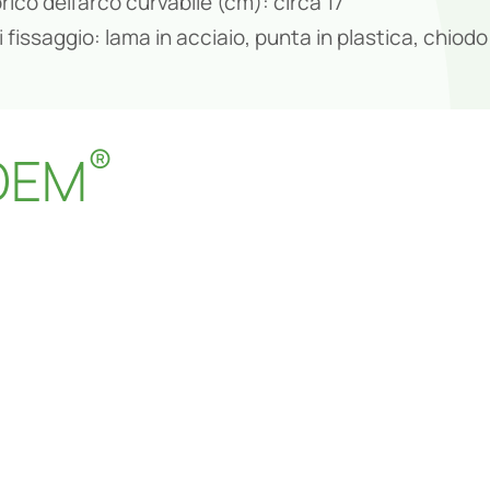
ico dell’arco curvabile (cm): circa 17
 fissaggio: lama in acciaio, punta in plastica, chiodo
®
ADEM