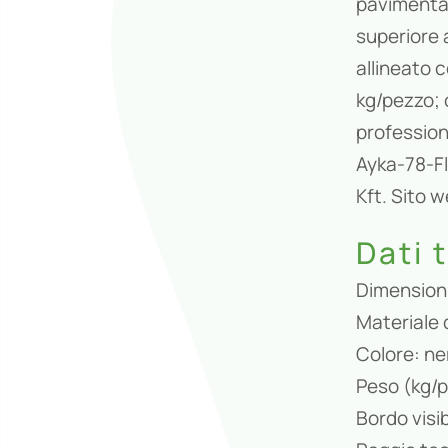
pavimentaz
superiore a
allineato c
kg/pezzo; c
professio
Ayka-78-Fl
Kft. Sito
Dati 
Dimensioni
Materiale d
Colore: ner
Peso (kg/p
Bordo visi