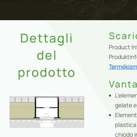
Dettagli
Scari
Product I
del
Produktinf
Termékism
prodotto
Vant
L’elemen
gelate e
Elementi 
plastica
chiodo in