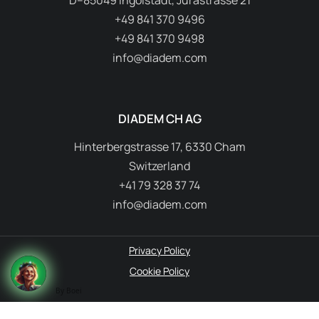
D–85049 Ingolstadt, Jurastrasse 21
+49 841 370 9496
+49 841 370 9498
info@diadem.com
DIADEM CH AG
Hinterbergstrasse 17, 6330 Cham
Switzerland
+41 79 328 37 74
info@diadem.com
Privacy Policy
Cookie Policy
By Boei