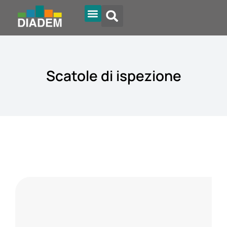
Tipi di tetto
Diadem Online
Scatole di ispezione