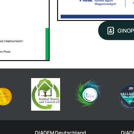
GINOP
DIADEM Deutschland
DIAD