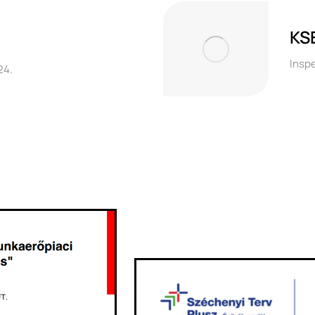
KS
Inspe
24.