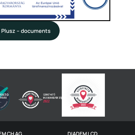
 Plusz – documents
EM CH AG
DIADEM LCD