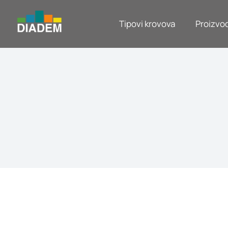
Tipovi krovova
Proizvod