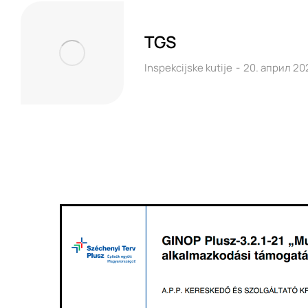
TGS
Inspekcijske kutije
20. април 20