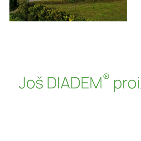
®
Još DIADEM
pro