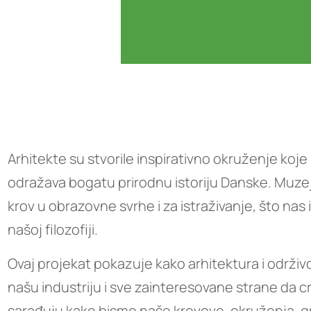
Arhitekte su stvorile inspirativno okruženje koj
odražava bogatu prirodnu istoriju Danske. Muzej
krov u obrazovne svrhe i za istraživanje, što n
našoj filozofiji.
Ovaj projekat pokazuje kako arhitektura i održi
našu industriju i sve zainteresovane strane da crp
sarađuju kako bismo naše krovove, okruženja, gra