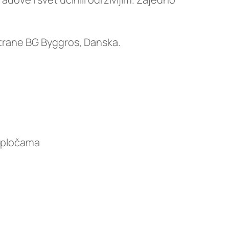
trane BG Byggros, Danska.
m pločama