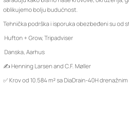
oblikujemo bolju budućnost.
Tehnička podrška i isporuka obezbeđeni su od s
Hufton + Grow, Tripadviser
Danska, Aarhus
✍️ Henning Larsen and C.F. Møller
✅ Krov od 10.584 m² sa DiaDrain-40H drenažni