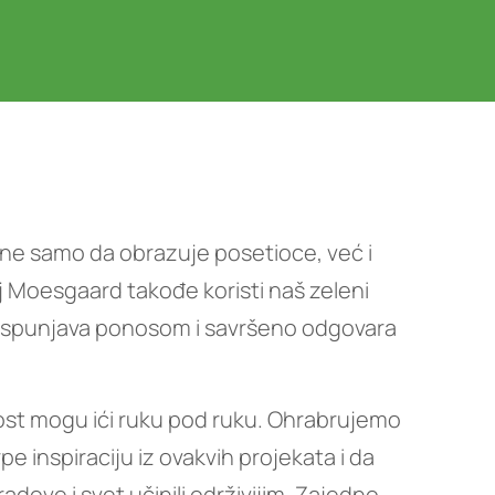
e ne samo da obrazuje posetioce, već i
 Moesgaard takođe koristi naš zeleni
as ispunjava ponosom i savršeno odgovara
vost mogu ići ruku pod ruku. Ohrabrujemo
e inspiraciju iz ovakvih projekata i da
dove i svet učinili održivijim. Zajedno