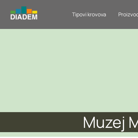
Tipovi krovova
Proizvod
Muzej M