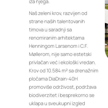
iza njega.
Naš zeleni krov, razvijen od
strane naših talentovanih
timova u saradnji sa
renomiranim arhitektama
Henningom Larsenom i C.F.
Møllerom, nije samo estetski
privlačan već i ekološki vredan.
Krov od 10.584 m² sa drenažnim
pločama DiaDrain-40H
promoviše održivost, podržava
biodiverzitet i besprekorno se
uklapa u sveukupni izgled