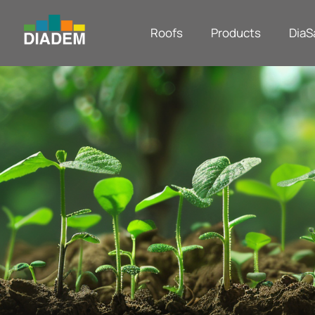
Roofs
Products
DiaS