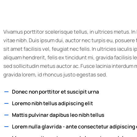
Vivamus porttitor scelerisque tellus, in ultrices metus. In
vitae nibh. Duis ipsum dui, auctor nec turpis eu, posuer
sit amet facilisis vel, feugiat nec felis. In ultricies iacul
aliquam hendrerit, felis ex tincidunt mi, gravida facilisis l
sed sollicitudin metus auctor ac. Fusce lacinia interdum m
gravida lorem, id rhoncus justo egestas sed.
Donec non porttitor et suscipit urna
Loremo nibh tellus adipiscing elit
Mattis pulvinar dapibus leo nibh tellus
Lorem nulla glavrida - ante consectetur adipiscing 