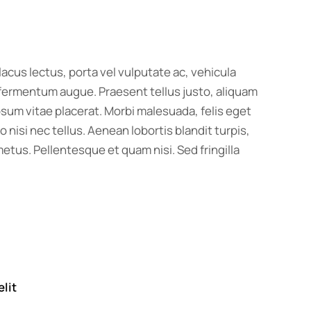
 lacus lectus, porta vel vulputate ac, vehicula
e fermentum augue. Praesent tellus justo, aliquam
is ipsum vitae placerat. Morbi malesuada, felis eget
eo nisi nec tellus. Aenean lobortis blandit turpis,
etus. Pellentesque et quam nisi. Sed fringilla
elit