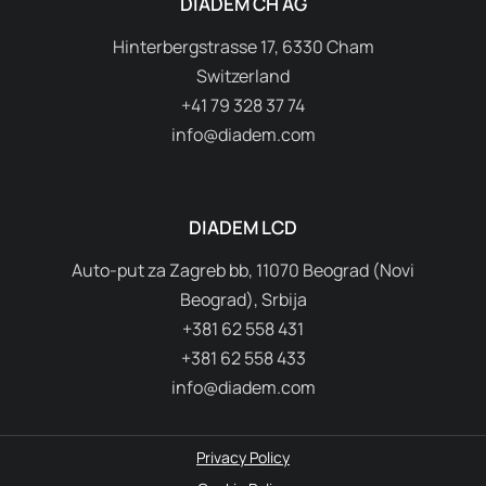
DIADEM CH AG
Hinterbergstrasse 17, 6330 Cham
Switzerland
+41 79 328 37 74
info@diadem.com
DIADEM LCD
Auto-put za Zagreb bb, 11070 Beograd (Novi
Beograd), Srbija
+381 62 558 431
+381 62 558 433
info@diadem.com
Privacy Policy