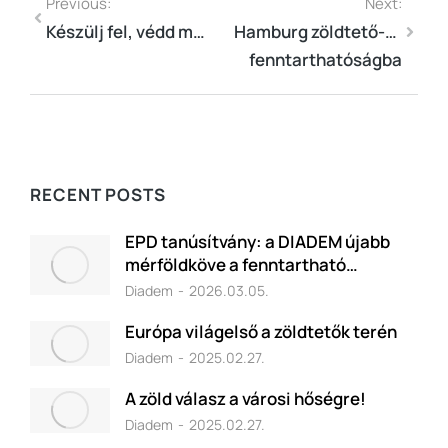
Previous:
Next:
Készülj fel, védd meg, őrizd meg! Alapvető zöldtető karbantartás ősszel
Hamburg zöldtető-stratégiája: elmélyülés a városi
fenntarthatóságba
RECENT POSTS
EPD tanúsítvány: a DIADEM újabb
mérföldköve a fenntartható…
Diadem
2026.03.05.
Európa világelső a zöldtetők terén
Diadem
2025.02.27.
A zöld válasz a városi hőségre!
Diadem
2025.02.27.