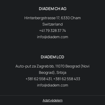
DIADEM CH AG
Hinterbergstrasse 17, 6330 Cham
Switzerland
+41 79 328 37 74
info@diadem.com
DIADEM LCD
Auto-put za Zagreb bb, 11070 Beograd (Novi
Beograd), Srbija
+381 62 558 431, +381 62 558 433
info@diadem.com
Adatvédelem