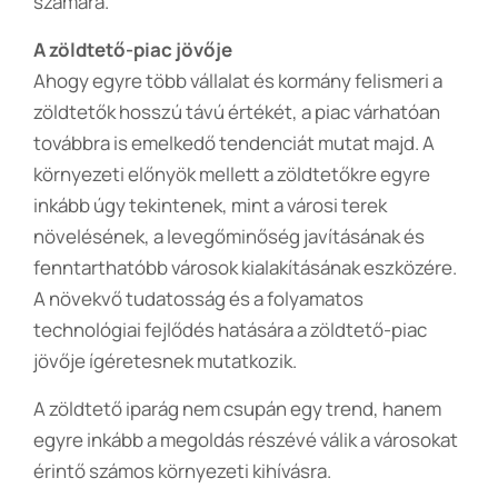
számára.
A zöldtető-piac jövője
Ahogy egyre több vállalat és kormány felismeri a
zöldtetők hosszú távú értékét, a piac várhatóan
továbbra is emelkedő tendenciát mutat majd. A
környezeti előnyök mellett a zöldtetőkre egyre
inkább úgy tekintenek, mint a városi terek
növelésének, a levegőminőség javításának és
fenntarthatóbb városok kialakításának eszközére.
A növekvő tudatosság és a folyamatos
technológiai fejlődés hatására a zöldtető-piac
jövője ígéretesnek mutatkozik.
A zöldtető iparág nem csupán egy trend, hanem
egyre inkább a megoldás részévé válik a városokat
érintő számos környezeti kihívásra.