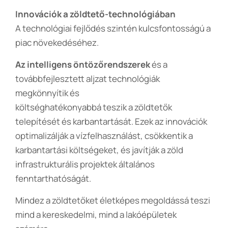
Innovációk a zöldtető-technológiában
A technológiai fejlődés szintén kulcsfontosságú a
piac növekedéséhez.
Az intelligens öntözőrendszerek
és a
továbbfejlesztett aljzat technológiák
megkönnyítik és
költséghatékonyabbá teszik a zöldtetők
telepítését és karbantartását. Ezek az innovációk
optimalizálják a vízfelhasználást, csökkentik a
karbantartási költségeket, és javítják a zöld
infrastrukturális projektek általános
fenntarthatóságát.
Mindez a zöldtetőket életképes megoldássá teszi
mind a kereskedelmi, mind a lakóépületek