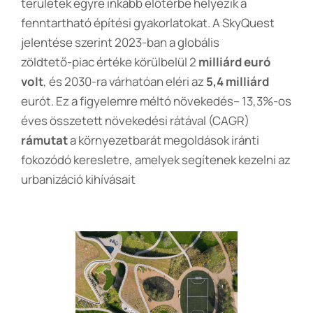
területek egyre inkább előtérbe helyezik a
fenntartható építési gyakorlatokat. A SkyQuest
jelentése szerint 2023-ban a globális
zöldtető-piac értéke körülbelül 2
milliárd euró
volt
,
és 2030-ra várhatóan eléri az
5,4 milliárd
eurót. Ez a figyelemre méltó növekedés– 13,3%-os
éves összetett növekedési rátával (CAGR)
rámutat
a környezetbarát megoldások iránti
fokozódó keresletre, amelyek segítenek kezelni az
urbanizáció kihívásait