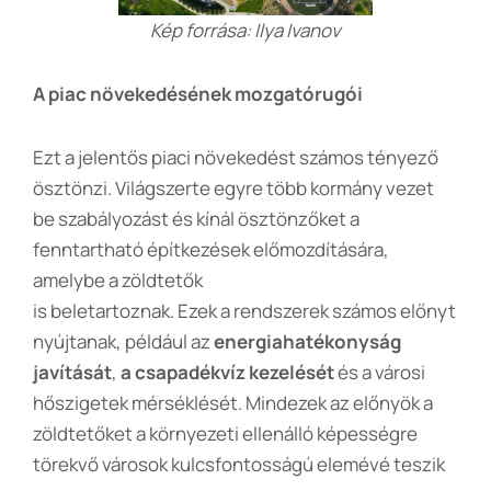
Kép forrása: Ilya Ivanov
A piac növekedésének mozgatórugói
Ezt a jelentős piaci növekedést számos tényező
ösztönzi. Világszerte egyre több kormány vezet
be szabályozást és kínál ösztönzőket a
fenntartható építkezések előmozdítására,
amelybe a zöldtetők
is beletartoznak. Ezek a rendszerek számos előnyt
nyújtanak,
például az
energiahatékonyság
javítását
,
a csapadékvíz kezelését
és a városi
hőszigetek mérséklését. Mindezek az előnyök a
zöldtetőket a környezeti ellenálló képességre
törekvő városok kulcsfontosságú elemévé teszik