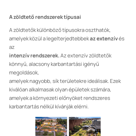
A zöldtető rendszerek típusai
A zöldtetők különböző típusokra oszthatók,
amelyek közül a legelterjedtebbek
az extenzív
és
az
intenzív rendszerek.
Az extenzív zöldtetők
könnyű, alacsony karbantartási igényű
megoldások,
amelyek nagyobb, sík területekre ideálisak. Ezek
kiválóan alkalmasak olyan épületek számára,
amelyek a környezeti előnyöket rendszeres
karbantartás nélkül kívánják elérni.