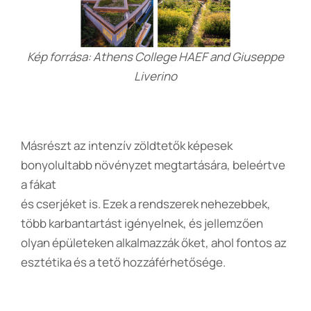
Kép forrása: Athens College HAEF and Giuseppe
Liverino
Másrészt az intenzív zöldtetők képesek
bonyolultabb növényzet megtartására, beleértve
a fákat
és cserjéket is. Ezek a rendszerek nehezebbek,
több karbantartást igényelnek, és jellemzően
olyan épületeken alkalmazzák őket, ahol fontos az
esztétika és a tető hozzáférhetősége.