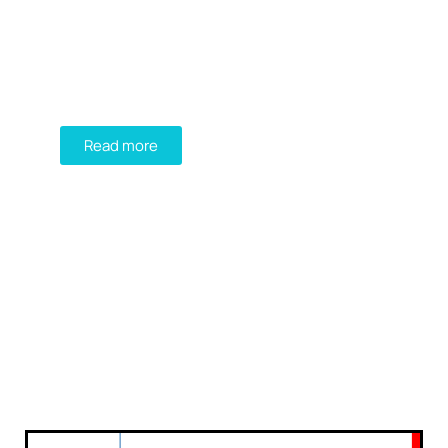
DIADEM
FIND YOUR PERFECT
GREEN ROOF SOLUTION!
Read more
GREEN ROOFTOP