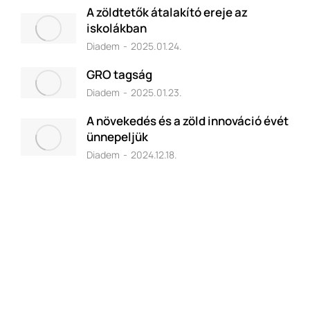
A zöldtetők átalakító ereje az
iskolákban
Diadem
2025.01.24.
GRO tagság
Diadem
2025.01.23.
A növekedés és a zöld innováció évét
ünnepeljük
Diadem
2024.12.18.