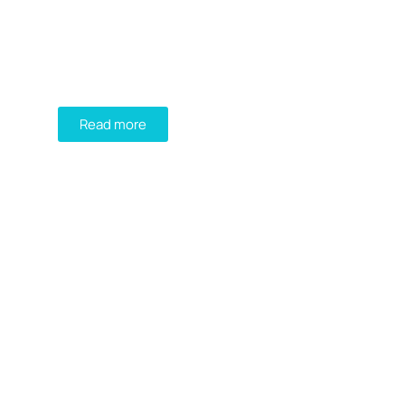
DIADEM
FIND YOUR PERFECT
GREEN ROOF SOLUTION!
Read more
GREEN ROOFTOP