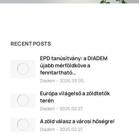
RECENT POSTS
EPD tanúsítvány: a DIADEM
újabb mérföldköve a
fenntartható…
Diadem
2026.03.05.
Európa világelső a zöldtetők
terén
Diadem
2025.02.27.
A zöld válasz a városi hőségre!
Diadem
2025.02.27.