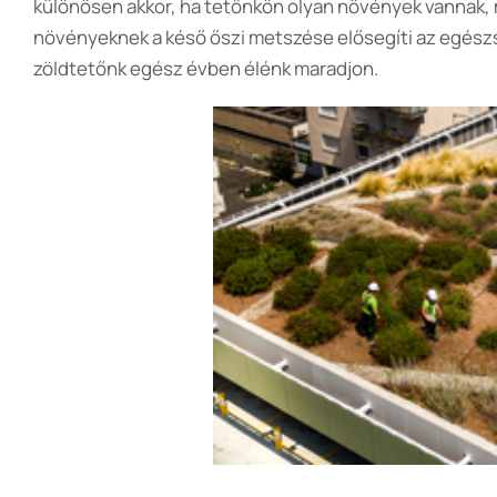
különösen akkor, ha tetőnkön olyan növények vannak, m
növényeknek a késő őszi metszése elősegíti az egész
zöldtetőnk egész évben élénk maradjon.