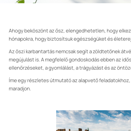
Ahogy beköszönt az ősz, elengedhetetlen, hogy elkezd
hónapokra, hogy biztosítsuk egészségüket és életere
Az őszi karbantartás nemcsak segít a zöldtetőnek átvé
megújulást is. A megfelelő gondoskodás ebben az idő
ellenőrzéseket, a gyomlálást, a trágyázást és az öntö
Íme egy részletes útmutató az alapvető feladatokhoz, h
maradjon.