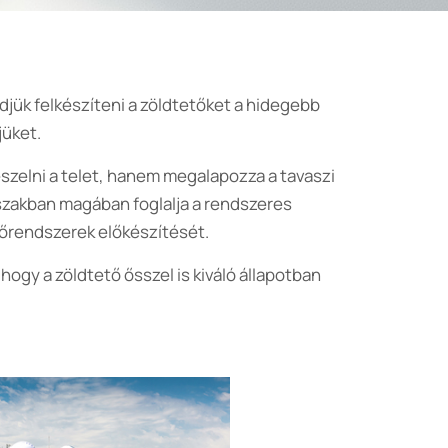
jük felkészíteni a zöldtetőket a hidegebb
jüket.
szelni a telet, hanem megalapozza a tavaszi
szakban magában foglalja a rendszeres
zőrendszerek előkészítését.
ogy a zöldtető ősszel is kiváló állapotban