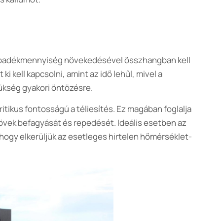
csapadékmennyiség növekedésével összhangban kell
 kell kapcsolni, amint az idő lehűl, mivel a
ükség gyakori öntözésre.
itikus fontosságú a téliesítés. Ez magában foglalja
övek befagyását és repedését. Ideális esetben az
 hogy elkerüljük az esetleges hirtelen hőmérséklet-