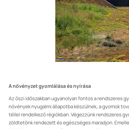
A növényzet gyomlálása és nyírása
Az őszi időszakban ugyanolyan fontos a rendszeres gy
növények nyugalmi állapotba készülnek, a gyomok tová
téllel rendelkező régiókban. Végezzünk rendszeres g
zöldtetőnk rendezett és egészséges maradjon. Emellet