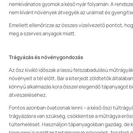
nemkívánatos gyomok a késő nyár folyamán. A rendsze
nem kívánt növények átvegyék az uralmat és gyengítsé
Emellett ellenőrizze az összes vízelvezető pontot, hogy
meg a szerves anyagok miatt.
Trágyázás és növénygondozás
Az ősz kiváló időszak a lassú felszabadulású műtrágyá
növényeit a tél előtt. Bár a kiterjedt zöldtetők által
könnyű alkalmazás kora ősszel elegendő tápanyagot b
átvészeléséhez.
Fontos azonban óvatosnak lenni – a késő őszi túltrág
trágyázásra van szükség, csökkentse a műtrágya erős
túlterhelését. Használjon tápanyagokban gazdag, de 
kiegyensúlyozottan tartalmaznak nitrogént, foszfort é