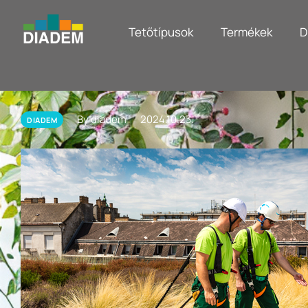
Tetőtípusok
Termékek
D
By diadem
2024.10.23.
DIADEM