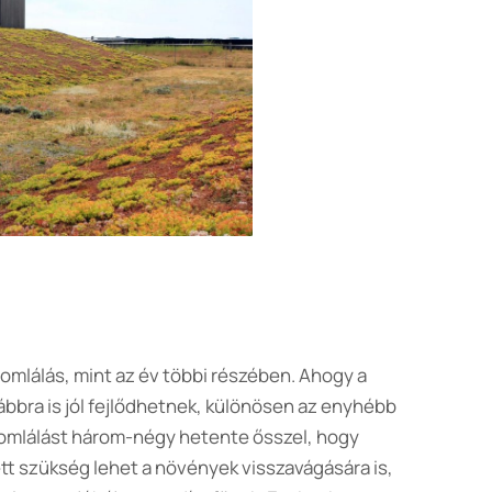
omlálás, mint az év többi részében. Ahogy a
bbra is jól fejlődhetnek, különösen az enyhébb
yomlálást három-négy hetente ősszel, hogy
t szükség lehet a növények visszavágására is,