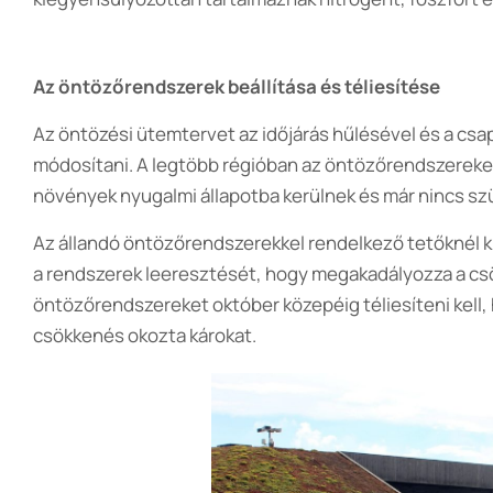
Az öntözőrendszerek beállítása és téliesítése
Az öntözési ütemtervet az időjárás hűlésével és a 
módosítani. A legtöbb régióban az öntözőrendszereket ki
növények nyugalmi állapotba kerülnek és már nincs sz
Az állandó öntözőrendszerekkel rendelkező tetőknél kr
a rendszerek leeresztését, hogy megakadályozza a cs
öntözőrendszereket október közepéig téliesíteni kell,
csökkenés okozta károkat.