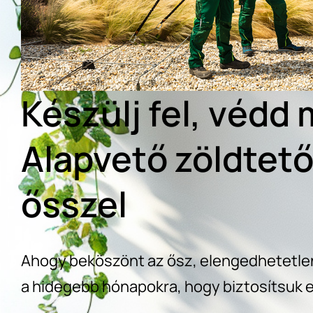
Készülj fel, védd
Alapvető zöldtető
ősszel
Ahogy beköszönt az ősz, elengedhetetlen,
a hidegebb hónapokra, hogy biztosítsuk 