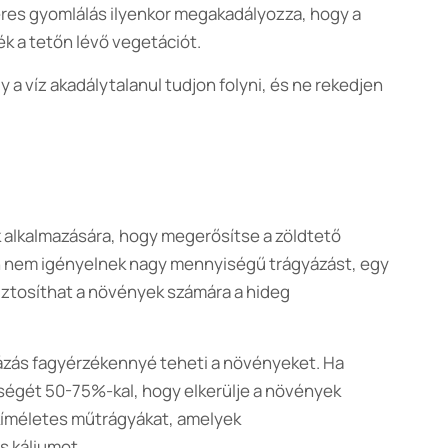
res gyomlálás ilyenkor megakadályozza, hogy a
k a tetőn lévő vegetációt.
 a víz akadálytalanul tudjon folyni, és ne rekedjen
k alkalmazására, hogy megerősítse a zöldtető
ában nem igényelnek nagy mennyiségű trágyázást, egy
iztosíthat a növények számára a hideg
yázás fagyérzékennyé teheti a növényeket. Ha
ségét 50-75%-kal, hogy elkerülje a növények
kíméletes műtrágyákat, amelyek
s káliumot.