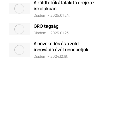
A zöldtetők átalakító ereje az
iskolákban
Diadem
2025.01.24.
GRO tagság
Diadem
2025.01.23.
A növekedés és a zöld
innováció évét ünnepeljük
Diadem
2024.12.18.