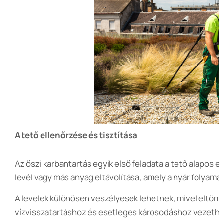
A tető ellenőrzése és tisztítása
Az őszi karbantartás egyik első feladata a tető alapos 
levél vagy más anyag eltávolítása, amely a nyár folyam
A levelek különösen veszélyesek lehetnek, mivel eltöm
vízvisszatartáshoz és esetleges károsodáshoz vezethet