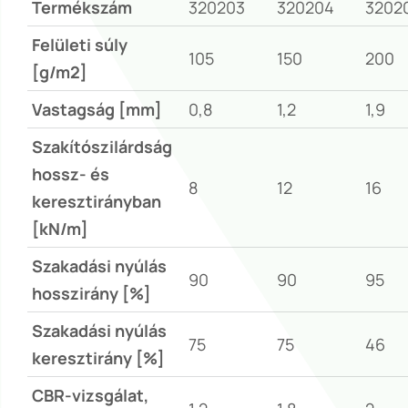
Termékszám
320203
320204
3202
Felületi súly
105
150
200
[g/m2]
Vastagság [mm]
0,8
1,2
1,9
Szakítószilárdság
hossz- és
8
12
16
keresztirányban
[kN/m]
Szakadási nyúlás
90
90
95
hosszirány [%]
Szakadási nyúlás
75
75
46
keresztirány [%]
CBR-vizsgálat,