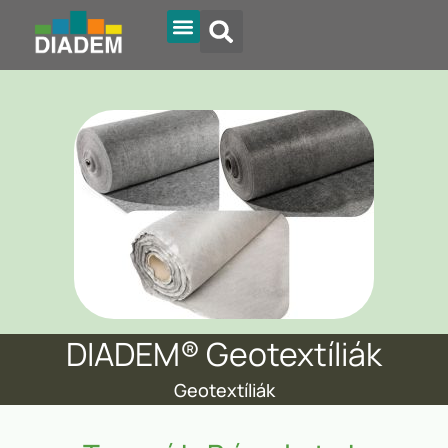
DIADEM® Geotextíliák
Geotextíliák