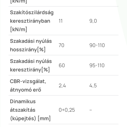
[kN/m]
Szakítószilárdság
keresztirányban
11
9,0
[kN/m]
Szakadási nyúlás
70
90-110
hosszirány[%]
Szakadási nyúlás
60
95-110
keresztirány[%]
CBR-vizsgálat,
2,4
4,5
átnyomó erő
Dinamikus
átszakítás
0+0,25
–
(kúpejtés) [mm]