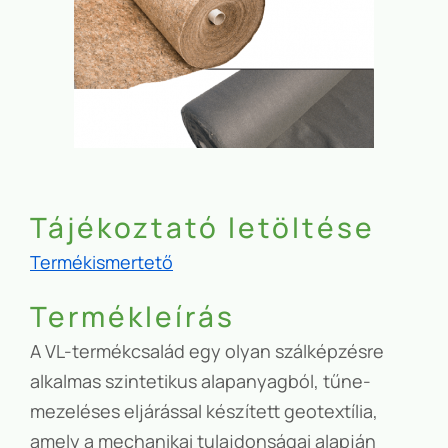
Tájékoztató letöltése
Termékismertető
Termékleírás
A VL-termékcsalád egy olyan szálképzésre
alkalmas szintetikus alapanyagból, tűne-
mezeléses eljárással készített geotextília,
amely a mechanikai tulajdonságai alapján