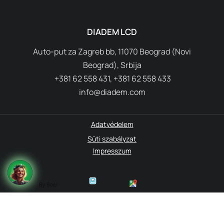
DIADEM LCD
Auto-put za Zagreb bb, 11070 Beograd (Novi
Beograd), Srbija
+381 62 558 431, +381 62 558 433
info@diadem.com
Adatvédelem
Süti szabályzat
Impresszum
By Boei
© 1995-2026 Diadem. All rights reserved.