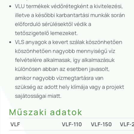
VLU termékek védőrétegként a kivitelezési,
illetve a későbbi karbantartási munkák során
előforduló sérülésektől védik a
tetőszigetelő lemezeket.
VLS anyagok a kevert szálak köszönhetően
köszönhetően nagyobb mennyiségű víz
felvételére alkalmasak, így alkalmazásuk
különösen abban az esetben javasolt,
amikor nagyobb vízmegtartásra van
szükség az adott hely klímája vagy a projekt
sajátosságai miatt.
Műszaki adatok
VLF
VLF-110
VLF-150
VLF-