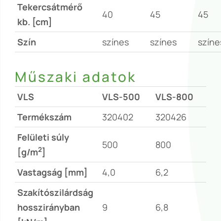
Tekercsátmérő
40
45
45
kb. [cm]
Szín
színes
színes
színe
Műszaki adatok
VLS
VLS-500
VLS-800
Termékszám
320402
320426
Felületi súly
500
800
2
[g/m
]
Vastagság [mm]
4,0
6,2
Szakítószilárdság
hosszirányban
9
6,8