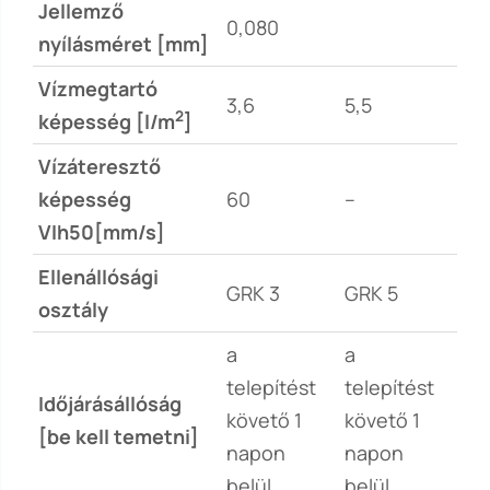
Jellemző
0,080
nyílásméret [mm]
Vízmegtartó
3,6
5,5
2
képesség [l/m
]
Vízáteresztő
képesség
60
–
VIh50[mm/s]
Ellenállósági
GRK 3
GRK 5
osztály
a
a
telepítést
telepítést
Időjárásállóság
követő 1
követő 1
[be kell temetni]
napon
napon
belül
belül