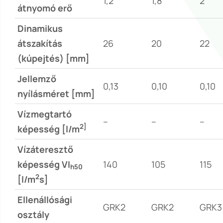
1,2
1,8
2
átnyomó erő
Dinamikus
átszakítás
26
20
22
(kúpejtés) [mm]
Jellemző
0,13
0,10
0,10
nyílásméret [mm]
Vízmegtartó
–
–
–
2]
képesség [l/m
Vízáteresztő
képesség VI
140
105
115
h50
2
[l/m
s]
Ellenállósági
GRK2
GRK2
GRK3
osztály