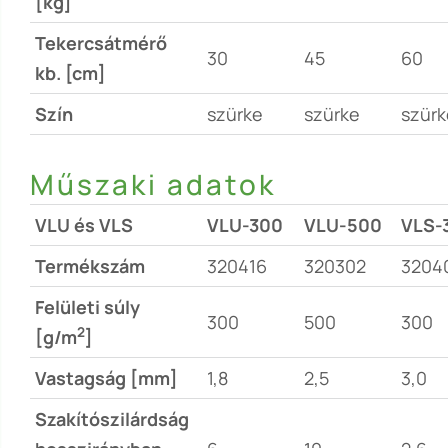
[kg]
Tekercsátmérő
30
45
60
kb. [cm]
Szín
szürke
szürke
szürk
Műszaki adatok
VLU és VLS
VLU-300
VLU-500
VLS-
Termékszám
320416
320302
3204
Felületi súly
300
500
300
2
[g/m
]
Vastagság [mm]
1,8
2,5
3,0
Szakítószilárdság