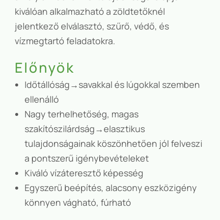
kiválóan alkalmazható a zöldtetőknél
jelentkező elválasztó, szűrő, védő, és
vízmegtartó feladatokra.
Előnyök
Időtállóság→savakkal és lúgokkal szemben
ellenálló
Nagy terhelhetőség, magas
szakítószilárdság→elasztikus
tulajdonságainak köszönhetően jól felveszi
a pontszerű igénybevételeket
Kiváló vízáteresztő képesség
Egyszerű beépítés, alacsony eszközigény
könnyen vágható, fúrható