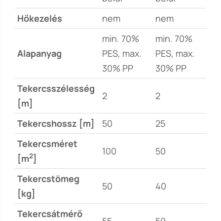
Hőkezelés
nem
nem
min. 70%
min. 70%
Alapanyag
PES, max.
PES, max.
30% PP
30% PP
Tekercsszélesség
2
2
[m]
Tekercshossz [m]
50
25
Tekercsméret
100
50
2
[m
]
Tekercstömeg
50
40
[kg]
Tekercsátmérő
55
50