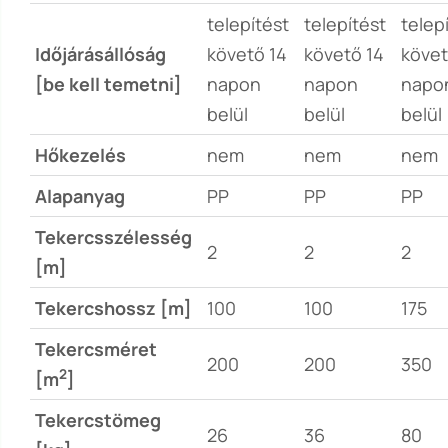
telepítést
telepítést
telep
Időjárásállóság
követő 14
követő 14
követ
[be kell temetni]
napon
napon
napo
belül
belül
belül
Hőkezelés
nem
nem
nem
Alapanyag
PP
PP
PP
Tekercsszélesség
2
2
2
[m]
Tekercshossz [m]
100
100
175
Tekercsméret
200
200
350
2
[m
]
Tekercstömeg
26
36
80