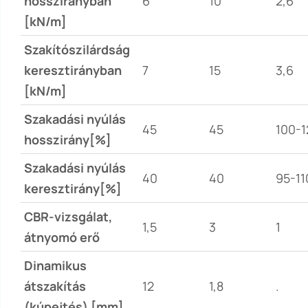
hosszirányban
6
10
2,6
[kN/m]
Szakítószilárdság
keresztirányban
7
15
3,6
[kN/m]
Szakadási nyúlás
45
45
100-1
hosszirány[%]
Szakadási nyúlás
40
40
95-11
keresztirány[%]
CBR-vizsgálat,
1,5
3
1
átnyomó erő
Dinamikus
átszakítás
12
1,8
.
(kúpejtés) [mm]