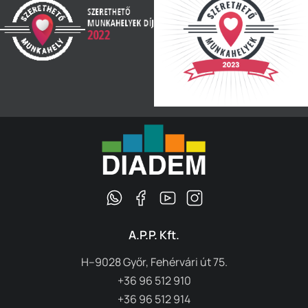
A.P.P. Kft.
H–9028 Győr, Fehérvári út 75.
+36 96 512 910
+36 96 512 914