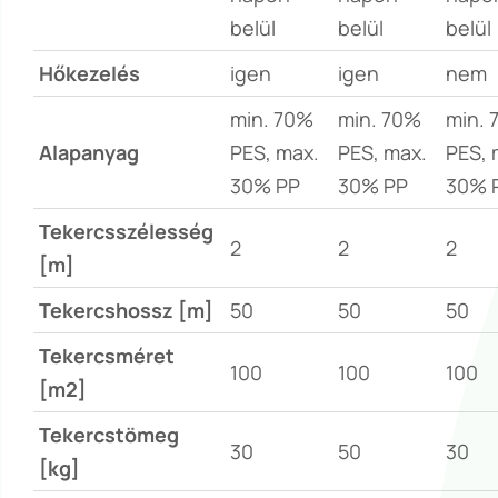
belül
belül
belül
Hőkezelés
igen
igen
nem
min. 70%
min. 70%
min. 
Alapanyag
PES, max.
PES, max.
PES, 
30% PP
30% PP
30% 
Tekercsszélesség
2
2
2
[m]
Tekercshossz [m]
50
50
50
Tekercsméret
100
100
100
[m2]
Tekercstömeg
30
50
30
[kg]