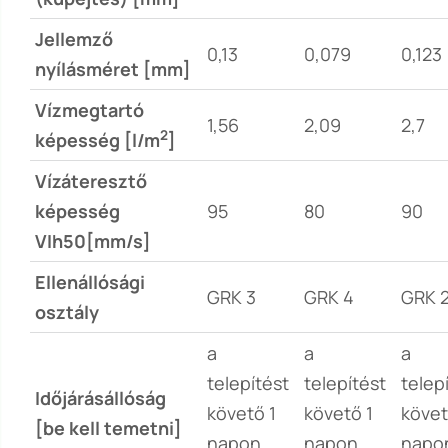
Jellemző
0,13
0,079
0,123
nyílásméret [mm]
Vízmegtartó
1,56
2,09
2,7
2
képesség [l/m
]
Vízáteresztő
képesség
95
80
90
VIh50[mm/s]
Ellenállósági
GRK 3
GRK 4
GRK 
osztály
a
a
a
telepítést
telepítést
telep
Időjárásállóság
követő 1
követő 1
követ
[be kell temetni]
napon
napon
napo