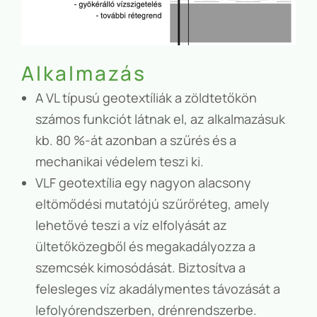
Alkalmazás
A VL típusú geotextíliák a zöldtetőkön
számos funkciót látnak el, az alkalmazásuk
kb. 80 %-át azonban a szűrés és a
mechanikai védelem teszi ki.
VLF geotextília egy nagyon alacsony
eltömődési mutatójú szűrőréteg, amely
lehetővé teszi a víz elfolyását az
ültetőközegből és megakadályozza a
szemcsék kimosódását. Biztosítva a
felesleges víz akadálymentes távozását a
lefolyórendszerben, drénrendszerbe.