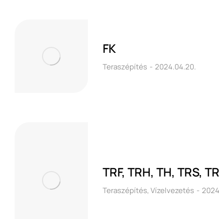
FK
Teraszépítés
2024.04.20.
TRF, TRH, TH, TRS, T
Teraszépítés
,
Vízelvezetés
2024