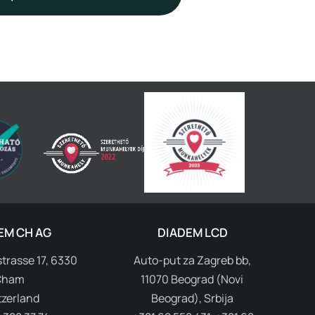
EM CH AG
DIADEM LCD
trasse 17, 6330
Auto-put za Zagreb bb,
Cham
11070 Beograd (Novi
tzerland
Beograd), Srbija