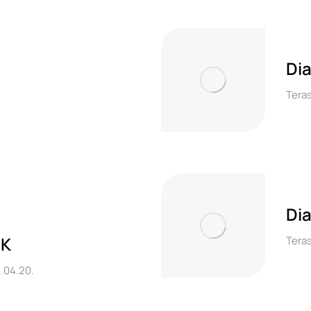
Di
Tera
Dia
RK
Tera
.04.20.