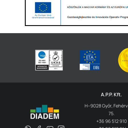
A.P.P. Kft.
H–9028 Győr, Fehérvá
75.
+36 96 512 910