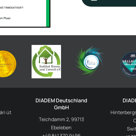
DIADEM Deutschland
DIAD
GmbH
ri út
Hinterbergs
Teichdamm 2, 99713
Ebeleben
Swi
+49 841 370 9496